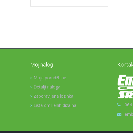
Moj nalog
Kontak
Moje porudžbine
Detalji naloga
Zaboravljena lozinka
064 
Lista omiljenih dizajna
emb