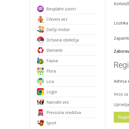
Korisnič
Besplatni uzorci
Crkveni vez
Lozink
Dečiji motivi
Zapamt
Državna obeležja
Elementi
Zaboravi
Fauna
Regi
Flora
Adresa 
Lica
Logoi
Veza za 
Narodni vez
Upravlja
Prevozna sredstva
Regist
Sport