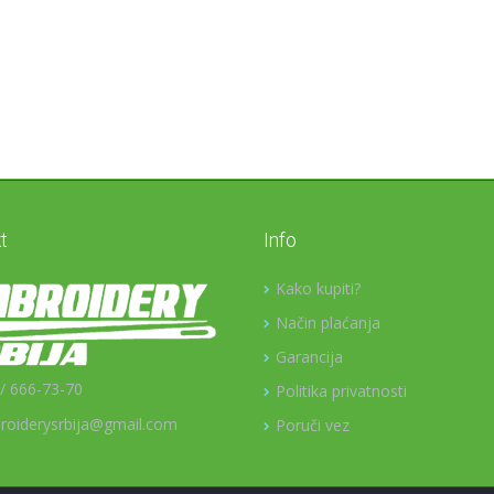
t
Info
Kako kupiti?
Način plaćanja
Garancija
/ 666-73-70
Politika privatnosti
roiderysrbija@gmail.com
Poruči vez