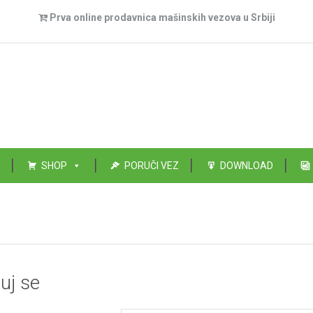
Prva online prodavnica mašinskih vezova u Srbiji
SHOP
PORUČI VEZ
DOWNLOAD
uj se