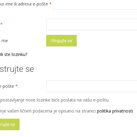
Obavezno
ko ime ili adresa e-pošte
*
Obavezno
a
*
i me
Ulogujte se
li ste lozinku?
strujte se
Obavezno
e-pošte
*
postavljanje nove lozinke biće poslata na vašu e-poštu.
nje vašim ličnim podacima je opisano na stranici
politika privatnosti
.
rujte se