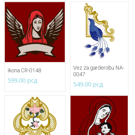
Vez za garderobu NA-
Ikona CR-0148
0047
599.00
рсд
549.00
рсд