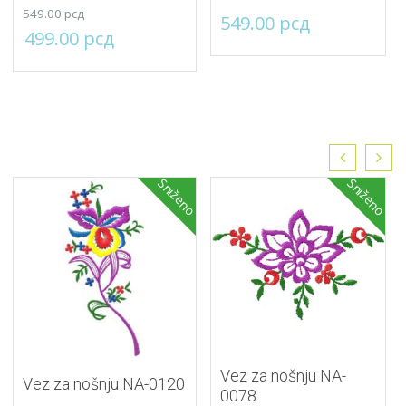
549.00
рсд
549.00
рсд
Originalna
Trenutna
499.00
рсд
cena
cena
je
je:
bila:
499.00 рсд.
549.00 рсд.
Sniženo
Sniženo
Vez za nošnju NA-
Vez za nošnju NA-0120
0078