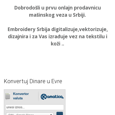
je
je:
bila:
299.00 рсд.
Dobrodošli u prvu onlajn prodavnicu
bila:
499.00 рсд
399.00 рсд.
mašinskog veza u Srbiji.
549.00 рсд.
Embroidery Srbija digitalizuje,vektorizuje,
dizajnira i za Vas izrađuje vez na tekstilu i
koži ..
Konvertuj Dinare u Evre