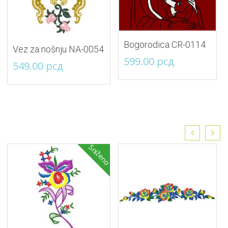
Bogorodica CR-0114
Vez za nošnju NA-0054
599.00
рсд
549.00
рсд
Sniženo