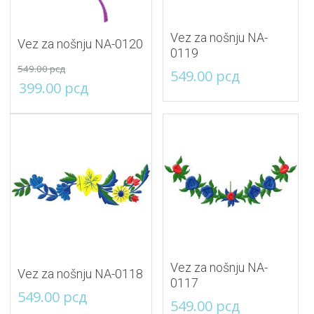
Vez za nošnju NA-
Vez za nošnju NA-0120
0119
549.00
рсд
549.00
рсд
Originalna
Trenutna
399.00
рсд
cena
cena
je
je:
bila:
399.00 рсд.
549.00 рсд.
Vez za nošnju NA-
Vez za nošnju NA-0118
0117
549.00
рсд
549.00
рсд