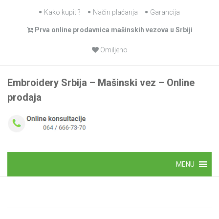
Skip
Kako kupiti?
Način plaćanja
Garancija
to
Prva online prodavnica mašinskih vezova u Srbiji
content
Omiljeno
Embroidery Srbija – Mašinski vez – Online
prodaja
Skip
MENU
to
content