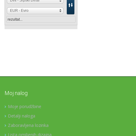
Moj nalog
Moje porudžbine
Detalji naloga
Zaboravljena lozinka
Lista omiljenih dizajna