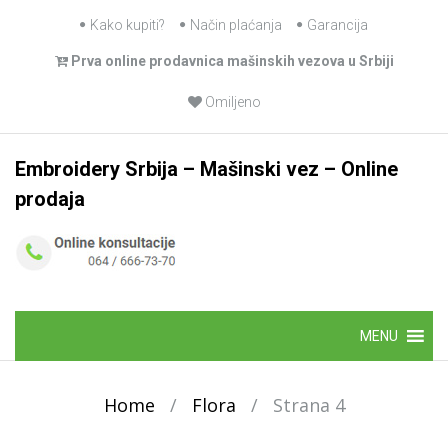
Skip
Kako kupiti?
Način plaćanja
Garancija
to
Prva online prodavnica mašinskih vezova u Srbiji
content
Omiljeno
Embroidery Srbija – Mašinski vez – Online
prodaja
Skip
MENU
to
content
Home
/
Flora
/
Strana 4