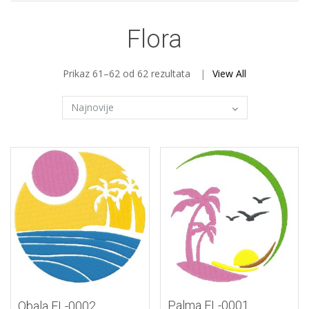
Flora
Sortirano
Prikaz 61–62 od 62 rezultata
View All
po
najnovijem
Palma FL-0001
Obala FL-0002