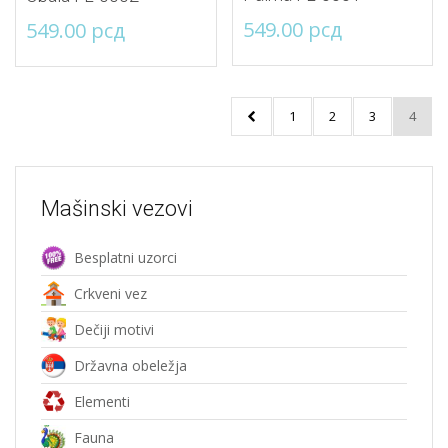
549.00
рсд
549.00
рсд
1
2
3
4
Mašinski vezovi
Besplatni uzorci
Crkveni vez
Dečiji motivi
Državna obeležja
Elementi
Fauna