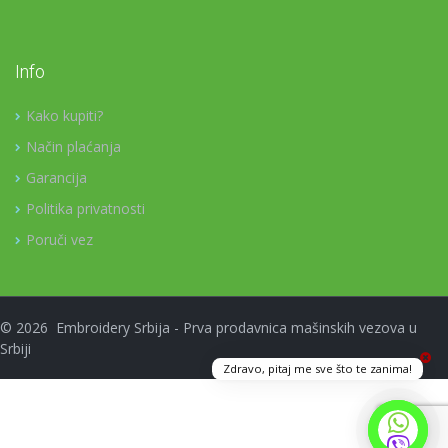
Info
Kako kupiti?
Način plaćanja
Garancija
Politika privatnosti
Poruči vez
©
2026
Embroidery Srbija - Prva prodavnica mašinskih vezova u
Srbiji
Zdravo, pitaj me sve što te zanima!