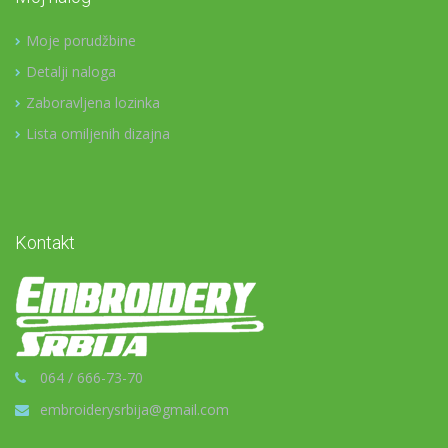
Moje porudžbine
Detalji naloga
Zaboravljena lozinka
Lista omiljenih dizajna
Kontakt
064 / 666-73-70
embroiderysrbija@gmail.com