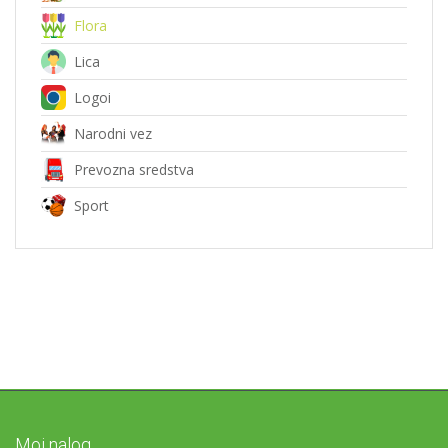
Flora
Lica
Logoi
Narodni vez
Prevozna sredstva
Sport
Moj nalog