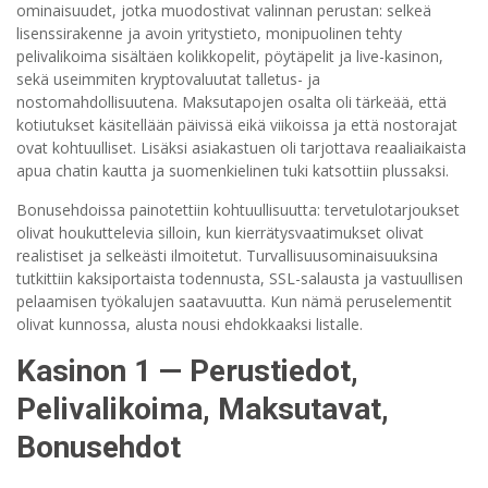
ominaisuudet, jotka muodostivat valinnan perustan: selkeä
lisenssirakenne ja avoin yritystieto, monipuolinen tehty
pelivalikoima sisältäen kolikkopelit, pöytäpelit ja live-kasinon,
sekä useimmiten kryptovaluutat talletus- ja
nostomahdollisuutena. Maksutapojen osalta oli tärkeää, että
kotiutukset käsitellään päivissä eikä viikoissa ja että nostorajat
ovat kohtuulliset. Lisäksi asiakastuen oli tarjottava reaaliaikaista
apua chatin kautta ja suomenkielinen tuki katsottiin plussaksi.
Bonusehdoissa painotettiin kohtuullisuutta: tervetulotarjoukset
olivat houkuttelevia silloin, kun kierrätysvaatimukset olivat
realistiset ja selkeästi ilmoitetut. Turvallisuusominaisuuksina
tutkittiin kaksiportaista todennusta, SSL-salausta ja vastuullisen
pelaamisen työkalujen saatavuutta. Kun nämä peruselementit
olivat kunnossa, alusta nousi ehdokkaaksi listalle.
Kasinon 1 — Perustiedot,
Pelivalikoima, Maksutavat,
Bonusehdot