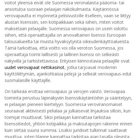
voitot yleensä eivät ole Suomessa veronalaista pääoma- tai
ansiotuloa suoraan pelaajan näkökulmasta. Käytännössä
verovapautta ei myönnetä pelisivustolle itselleen, vaan se liittyy
alustan lisenssiin, sen kotipaikkaan sekä siihen, miten voitot
maksetaan pelaajalle. Suomessa verovapaus on usein sidottu
siihen, että operaattajalla on arvovaltainen lisenssi Euroopan
talousalueelta tai muista hyväksytyistä oikeudenkäyttöalueista.
Tämä tarkoittaa, että voitto voi olla veroton Suomessa, jos
operaattaja toimii laillisesti ja laillinen lisenssi on selkeästi
näkyvillä ja tarkistettavissa. Erityisen kiinnostavia pelaajille ovat
uudet verovapaat nettikasinot
, jotka tarjoavat modernin
käyttöliittymän, ajankohtaisia pelejä ja selkeät verovapaus-edut
suomalaisille käyttäjille.
On tärkeää erottaa verovapaus ja verojen väistö. Verovapaa
toiminta perustuu läpinäkyviin lisenssikäytäntöihin ja sääntelyyn,
ei pelaajan pieneen kiertelyyn. Suomessa veroviranomaiset
seuraavat aktiivisesti pelialaa ja julkaisevat linjauksia silloin, kun
toimijat muuttuvat. Siksi pelaajan kannattaa tarkistaa
lisenssitiedot, yhtiön kotipaikka ja maksutapojen rakenne ennen
kuin siirtää suuria summia. Lisäksi juridiset tulkinnat saattavat
muuttua, joten tilanne kannattaa tarkistaa ajan tasalla olevista