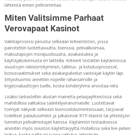
lähteistä ennen pelitoimintaa.
Miten Valitsimme Parhaat
Verovapaat Kasinot
Valintaprosessi perustui selkeään kriteeristöön, jossa
painotettiin luotettavuutta, lisenssiä, pelivalikoimaa,
maksutapojen monipuolisuutta, asiakastukea ja
käyttäjäkokemusta eri laitteilla. Kriteerit testattiin käytännössä:
sivustojen rekisteröityminen, talletus- ja kotiutusprosessit,
bonusvaatimukset sekä asiakaspalvelun vasteajat käytiin läpi.
Erityishuomio annettiin nopeille rahansiirroille ja
kryptovaluuttojen tuelle, koska kohderyhmä arvostaa niitä.
Lisäksi tarkasteltiin alustan mainetta pelaajayhteisössä sekä
mahdollisia valituksia sääntelyviranomaisille. Luotettavat
toimijat näkyvät selkeästi lisenssidokumenteissaan, tarjoavat
todelliset palautusehdot ja julkaisevat RTP-tilastot tai yhteistyön
tunnetun pelivalmistajan kanssa. Käytännön testauksessa
arvioitiin myös sivuston käytettävyyttä mobiilissa sekä live-pelien
laatua, koska näillä on suora vaikutus arkipäivän