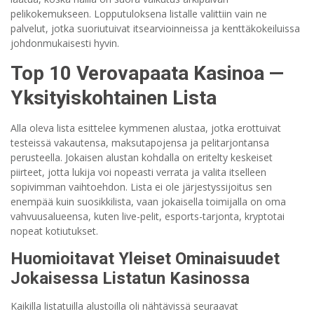
pelikokemukseen. Lopputuloksena listalle valittiin vain ne
palvelut, jotka suoriutuivat itsearvioinneissa ja kenttäkokeiluissa
johdonmukaisesti hyvin.
Top 10 Verovapaata Kasinoa —
Yksityiskohtainen Lista
Alla oleva lista esittelee kymmenen alustaa, jotka erottuivat
testeissä vakautensa, maksutapojensa ja pelitarjontansa
perusteella. Jokaisen alustan kohdalla on eritelty keskeiset
piirteet, jotta lukija voi nopeasti verrata ja valita itselleen
sopivimman vaihtoehdon. Lista ei ole järjestyssijoitus sen
enempää kuin suosikkilista, vaan jokaisella toimijalla on oma
vahvuusalueensa, kuten live-pelit, esports-tarjonta, kryptotai
nopeat kotiutukset.
Huomioitavat Yleiset Ominaisuudet
Jokaisessa Listatun Kasinossa
Kaikilla listatuilla alustoilla oli nähtävissä seuraavat