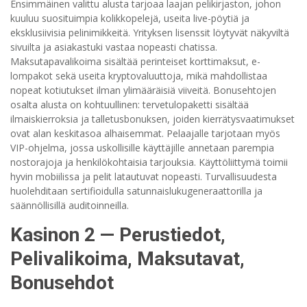
Ensimmäinen valittu alusta tarjoaa laajan pelikirjaston, johon
kuuluu suosituimpia kolikkopelejä, useita live-pöytiä ja
eksklusiivisia pelinimikkeitä. Yrityksen lisenssit löytyvät näkyviltä
sivuilta ja asiakastuki vastaa nopeasti chatissa.
Maksutapavalikoima sisältää perinteiset korttimaksut, e-
lompakot sekä useita kryptovaluuttoja, mikä mahdollistaa
nopeat kotiutukset ilman ylimääräisiä viiveitä. Bonusehtojen
osalta alusta on kohtuullinen: tervetulopaketti sisältää
ilmaiskierroksia ja talletusbonuksen, joiden kierrätysvaatimukset
ovat alan keskitasoa alhaisemmat. Pelaajalle tarjotaan myös
VIP-ohjelma, jossa uskollisille käyttäjille annetaan parempia
nostorajoja ja henkilökohtaisia tarjouksia. Käyttöliittymä toimii
hyvin mobiilissa ja pelit latautuvat nopeasti. Turvallisuudesta
huolehditaan sertifioidulla satunnaislukugeneraattorilla ja
säännöllisillä auditoinneilla.
Kasinon 2 — Perustiedot,
Pelivalikoima, Maksutavat,
Bonusehdot