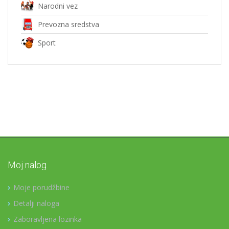
Narodni vez
Prevozna sredstva
Sport
Moj nalog
Moje porudžbine
Detalji naloga
Zaboravljena lozinka