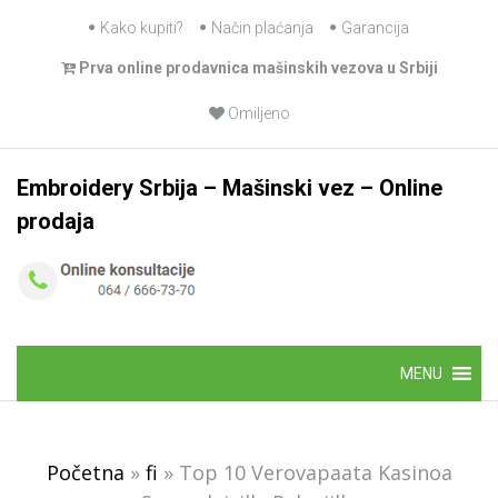
Skip
Kako kupiti?
Način plaćanja
Garancija
to
Prva online prodavnica mašinskih vezova u Srbiji
content
Omiljeno
Embroidery Srbija – Mašinski vez – Online
prodaja
Skip
MENU
to
content
Početna
»
fi
»
Top 10 Verovapaata Kasinoa